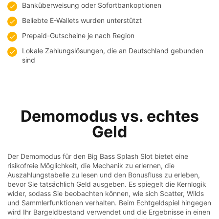
Banküberweisung oder Sofortbankoptionen
Beliebte E-Wallets wurden unterstützt
Prepaid-Gutscheine je nach Region
Lokale Zahlungslösungen, die an Deutschland gebunden
sind
Demomodus vs. echtes
Geld
Der Demomodus für den Big Bass Splash Slot bietet eine
risikofreie Möglichkeit, die Mechanik zu erlernen, die
Auszahlungstabelle zu lesen und den Bonusfluss zu erleben,
bevor Sie tatsächlich Geld ausgeben. Es spiegelt die Kernlogik
wider, sodass Sie beobachten können, wie sich Scatter, Wilds
und Sammlerfunktionen verhalten. Beim Echtgeldspiel hingegen
wird Ihr Bargeldbestand verwendet und die Ergebnisse in einen