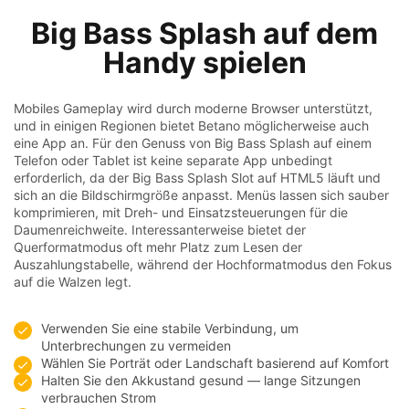
Big Bass Splash auf dem
Handy spielen
Mobiles Gameplay wird durch moderne Browser unterstützt,
und in einigen Regionen bietet Betano möglicherweise auch
eine App an. Für den Genuss von Big Bass Splash auf einem
Telefon oder Tablet ist keine separate App unbedingt
erforderlich, da der Big Bass Splash Slot auf HTML5 läuft und
sich an die Bildschirmgröße anpasst. Menüs lassen sich sauber
komprimieren, mit Dreh- und Einsatzsteuerungen für die
Daumenreichweite. Interessanterweise bietet der
Querformatmodus oft mehr Platz zum Lesen der
Auszahlungstabelle, während der Hochformatmodus den Fokus
auf die Walzen legt.
Verwenden Sie eine stabile Verbindung, um
Unterbrechungen zu vermeiden
Wählen Sie Porträt oder Landschaft basierend auf Komfort
Halten Sie den Akkustand gesund — lange Sitzungen
verbrauchen Strom