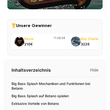
Unsere Gewinner
11:28:38
Razor
Ray Charles
210€
322€
Inhaltsverzeichnis
Hide
Big Bass Splash Mechaniken und Funktionen bei
Betano
Big Bass Splash auf Betano spielen
Exklusive Vorteile von Betano