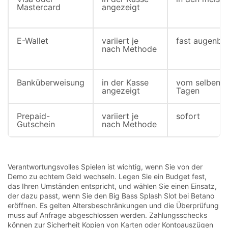
Mastercard
angezeigt
E-Wallet
variiert je
fast augenbli
nach Methode
Banküberweisung
in der Kasse
vom selben T
angezeigt
Tagen
Prepaid-
variiert je
sofort
Gutschein
nach Methode
Verantwortungsvolles Spielen ist wichtig, wenn Sie von der
Demo zu echtem Geld wechseln. Legen Sie ein Budget fest,
das Ihren Umständen entspricht, und wählen Sie einen Einsatz,
der dazu passt, wenn Sie den Big Bass Splash Slot bei Betano
eröffnen. Es gelten Altersbeschränkungen und die Überprüfung
muss auf Anfrage abgeschlossen werden. Zahlungsschecks
können zur Sicherheit Kopien von Karten oder Kontoauszügen