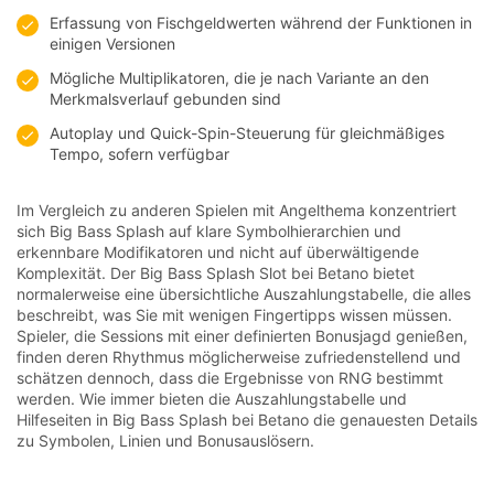
Erfassung von Fischgeldwerten während der Funktionen in
einigen Versionen
Mögliche Multiplikatoren, die je nach Variante an den
Merkmalsverlauf gebunden sind
Autoplay und Quick-Spin-Steuerung für gleichmäßiges
Tempo, sofern verfügbar
Im Vergleich zu anderen Spielen mit Angelthema konzentriert
sich Big Bass Splash auf klare Symbolhierarchien und
erkennbare Modifikatoren und nicht auf überwältigende
Komplexität. Der Big Bass Splash Slot bei Betano bietet
normalerweise eine übersichtliche Auszahlungstabelle, die alles
beschreibt, was Sie mit wenigen Fingertipps wissen müssen.
Spieler, die Sessions mit einer definierten Bonusjagd genießen,
finden deren Rhythmus möglicherweise zufriedenstellend und
schätzen dennoch, dass die Ergebnisse von RNG bestimmt
werden. Wie immer bieten die Auszahlungstabelle und
Hilfeseiten in Big Bass Splash bei Betano die genauesten Details
zu Symbolen, Linien und Bonusauslösern.