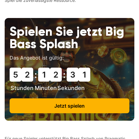
Spiel die zuverlässigste Ressource.
Spielen Sie jetzt Big
Bass Splash
Das Angebot ist gültig:
:
:
5
2
1
2
2
8
Stunden
Minuten
Sekunden
Jetzt spielen
Für neue Spieler unterstützt Big Bass Splash von Pragmatic