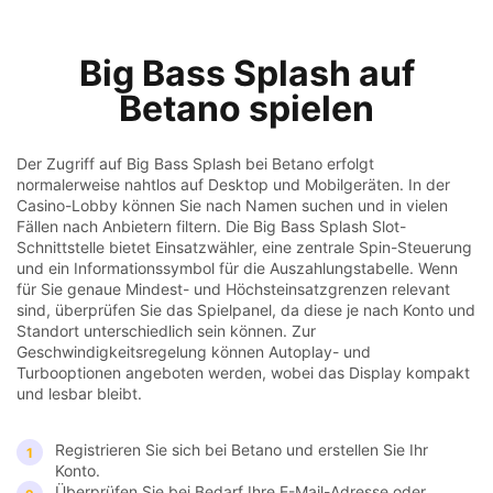
Big Bass Splash auf
Betano spielen
Der Zugriff auf Big Bass Splash bei Betano erfolgt
normalerweise nahtlos auf Desktop und Mobilgeräten. In der
Casino-Lobby können Sie nach Namen suchen und in vielen
Fällen nach Anbietern filtern. Die Big Bass Splash Slot-
Schnittstelle bietet Einsatzwähler, eine zentrale Spin-Steuerung
und ein Informationssymbol für die Auszahlungstabelle. Wenn
für Sie genaue Mindest- und Höchsteinsatzgrenzen relevant
sind, überprüfen Sie das Spielpanel, da diese je nach Konto und
Standort unterschiedlich sein können. Zur
Geschwindigkeitsregelung können Autoplay- und
Turbooptionen angeboten werden, wobei das Display kompakt
und lesbar bleibt.
Registrieren Sie sich bei Betano und erstellen Sie Ihr
Konto.
Überprüfen Sie bei Bedarf Ihre E-Mail-Adresse oder