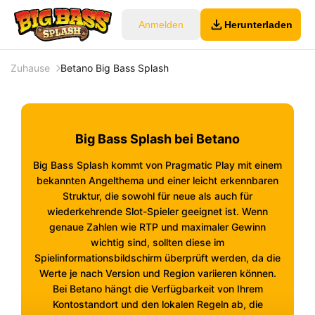
Anmelden
Herunterladen
Zuhause
Betano Big Bass Splash
Big Bass Splash bei Betano
Big Bass Splash kommt von Pragmatic Play mit einem
bekannten Angelthema und einer leicht erkennbaren
Struktur, die sowohl für neue als auch für
wiederkehrende Slot-Spieler geeignet ist. Wenn
genaue Zahlen wie RTP und maximaler Gewinn
wichtig sind, sollten diese im
Spielinformationsbildschirm überprüft werden, da die
Werte je nach Version und Region variieren können.
Bei Betano hängt die Verfügbarkeit von Ihrem
Kontostandort und den lokalen Regeln ab, die